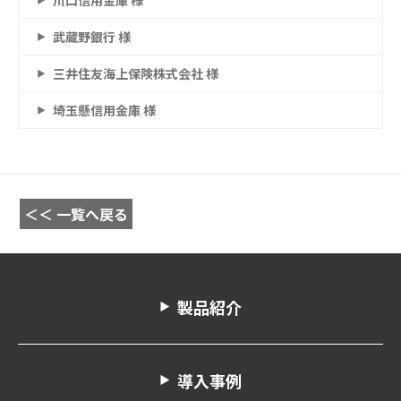
川口信用金庫 様
武蔵野銀行 様
三井住友海上保険株式会社 様
埼玉懸信用金庫 様
＜＜ 一覧へ戻る
製品紹介
導入事例