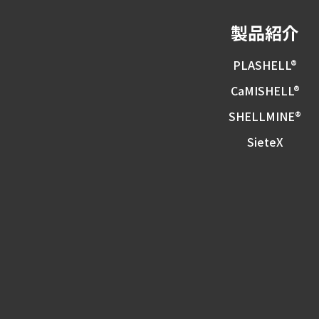
製品紹介
PLASHELL®
CaMISHELL®
SHELLMINE®︎
SieteX